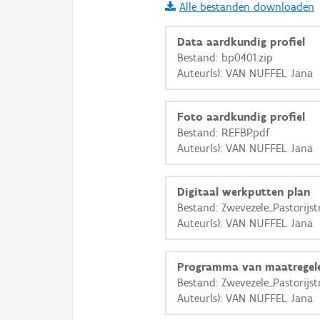
Alle bestanden downloaden
i
Data aardkundig profiel
Bestand: bp0401.zip
Auteur(s): VAN NUFFEL Jana
+
−
Foto aardkundig profiel
Bestand: REFBP.pdf
Auteur(s): VAN NUFFEL Jana
Basis Lagen
Digitaal werkputten plan
Bestand: Zwevezele_Pastorijst
OSM-Basiskaart
Auteur(s): VAN NUFFEL Jana
Ortho
GRB-Basiskaart
Programma van maatregel
Bestand: Zwevezele_Pastorijs
GRB-Basiskaart in grijsw
Auteur(s): VAN NUFFEL Jana