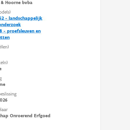
 & Hoorne bvba
ode(s)
2 - landschappelijk
nderzoek
 - proefsleuven en
utten
l(en)
e(n)
e
g
me
slissing
2026
laar
chap Onroerend Erfgoed