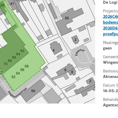
De Logi
Projectc
2026C46
bodemo
2026D68
proefp
Maatrege
geen
Gemeent
Wingen
Beslissin
Aktena
Datum be
14-05-
Behande
Agents