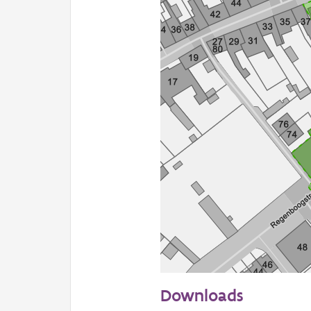
50 m
Downloads
Informatie Vlaanderen