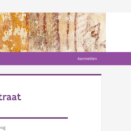
Aanmelden
traat
oog