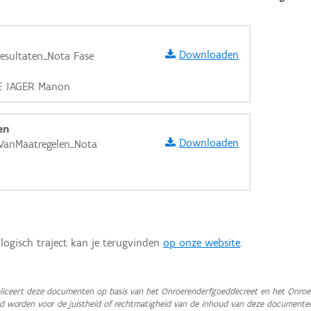
Downloaden
esultaten_Nota Fase
DE JAGER Manon
en
Downloaden
VanMaatregelen_Nota
logisch traject kan je terugvinden
op onze website
.
aarden
iceert deze documenten op basis van het Onroerenderfgoeddecreet en het Onroer
teld worden voor de juistheid of rechtmatigheid van de inhoud van deze documente