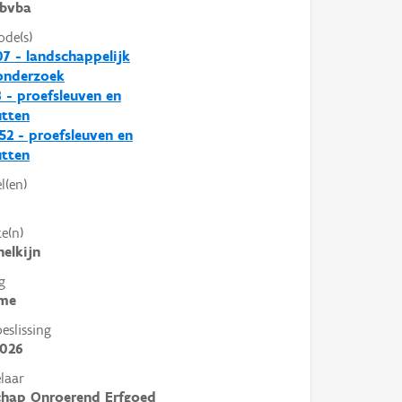
bvba
ode(s)
7 - landschappelijk
nderzoek
 - proefsleuven en
utten
2 - proefsleuven en
utten
l(en)
e(n)
helkijn
g
me
slissing
2026
laar
chap Onroerend Erfgoed