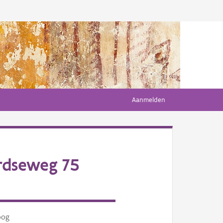
Aanmelden
rdseweg 75
oog