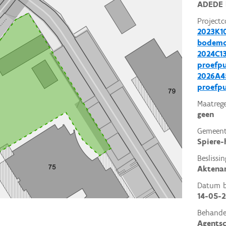
ADEDE 
Projectc
2023K10
bodemo
2024C13
proefp
2026A45
proefp
Maatrege
geen
Gemeent
Spiere-
Beslissin
Aktena
Datum be
14-05-
Behande
Agents