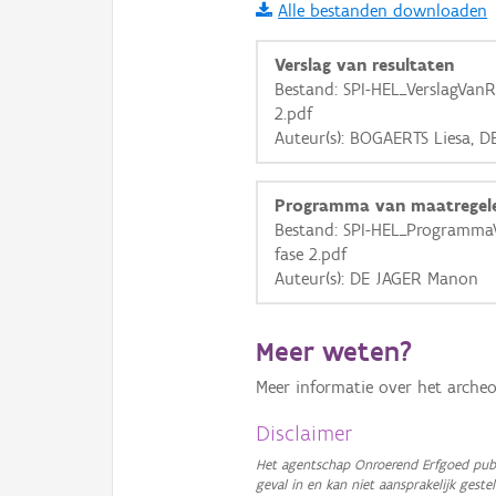
Alle bestanden downloaden
i
Verslag van resultaten
Bestand: SPI-HEL_VerslagVanR
2.pdf
+
−
Auteur(s): BOGAERTS Liesa, 
Programma van maatregel
Bestand: SPI-HEL_Programma
fase 2.pdf
Auteur(s): DE JAGER Manon
Basis Lagen
OSM-Basiskaart
Meer weten?
Ortho
Meer informatie over het archeo
GRB-Basiskaart
Disclaimer
GRB-Basiskaart in grijsw
Het agentschap Onroerend Erfgoed publ
geval in en kan niet aansprakelijk ges