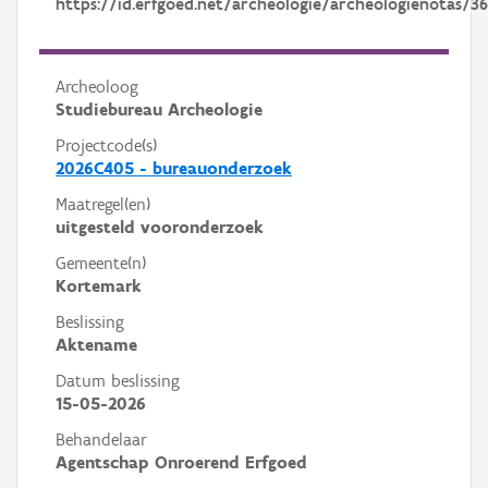
https://id.erfgoed.net/archeologie/archeologienotas/3
Archeoloog
Studiebureau Archeologie
Projectcode(s)
2026C405 - bureauonderzoek
Maatregel(en)
uitgesteld vooronderzoek
Gemeente(n)
Kortemark
Beslissing
Aktename
Datum beslissing
15-05-2026
Behandelaar
Agentschap Onroerend Erfgoed