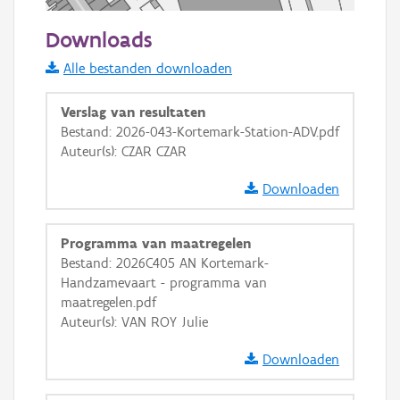
50 m
Downloads
Informatie Vlaanderen
Alle bestanden downloaden
i
Verslag van resultaten
Bestand: 2026-043-Kortemark-Station-ADV.pdf
Auteur(s): CZAR CZAR
+
−
Downloaden
Programma van maatregelen
Bestand: 2026C405 AN Kortemark-
Handzamevaart - programma van
Basis Lagen
maatregelen.pdf
Auteur(s): VAN ROY Julie
OSM-Basiskaart
Ortho
Downloaden
GRB-Basiskaart