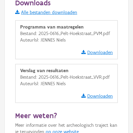
Downloads
Informatie Vlaanderen
Alle bestanden downloaden
i
Programma van maatregelen
Bestand: 2025-0616_Pelt-Hoekstraat_PVM.pdf
Auteur(s): JENNES Niels
+
−
Downloaden
Verslag van resultaten
Bestand: 2025-0616_Pelt-Hoekstraat_VVR.pdf
Auteur(s): JENNES Niels
Basis Lagen
Downloaden
OSM-Basiskaart
Ortho
Meer weten?
GRB-Basiskaart
Meer informatie over het archeologisch traject kan
GRB-Basiskaart in grijswaarden
je terugvinden
op onze website
.