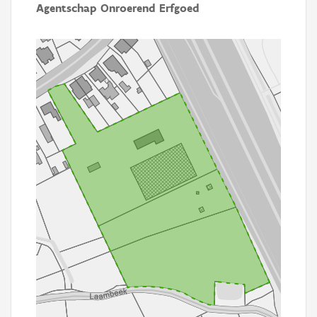
Agentschap Onroerend Erfgoed