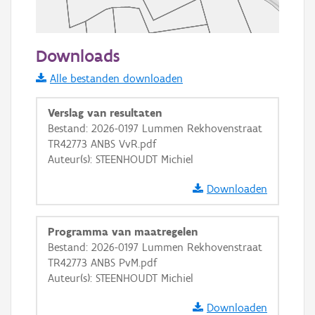
50 m
Downloads
Informatie Vlaanderen
Alle bestanden downloaden
i
Verslag van resultaten
Bestand: 2026-0197 Lummen Rekhovenstraat
TR42773 ANBS VvR.pdf
+
−
Auteur(s): STEENHOUDT Michiel
Downloaden
Programma van maatregelen
Bestand: 2026-0197 Lummen Rekhovenstraat
Basis Lagen
TR42773 ANBS PvM.pdf
Auteur(s): STEENHOUDT Michiel
OSM-Basiskaart
Ortho
Downloaden