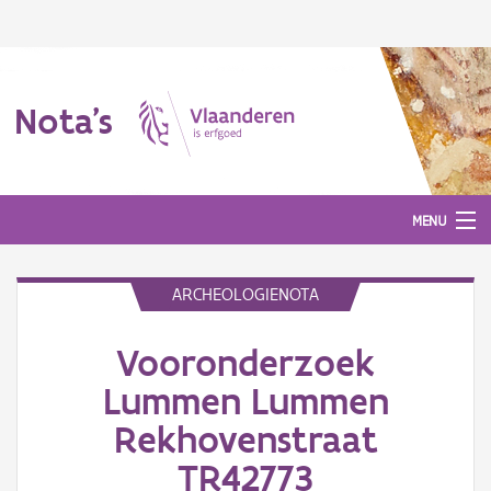
Nota's
MENU
ARCHEOLOGIENOTA
Nota's
Vooronderzoek
Aanmelden
Lummen Lummen
Rekhovenstraat
TR42773