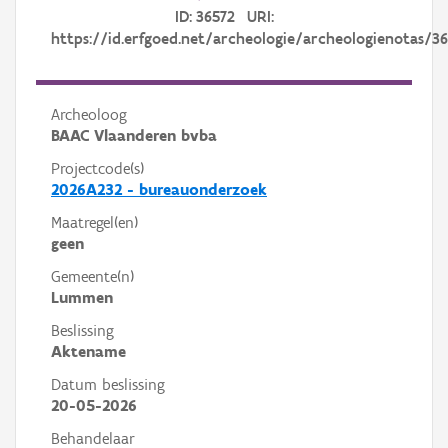
ID: 36572 URI:
https://id.erfgoed.net/archeologie/archeologienotas/3
Archeoloog
BAAC Vlaanderen bvba
Projectcode(s)
2026A232 - bureauonderzoek
Maatregel(en)
geen
Gemeente(n)
Lummen
Beslissing
Aktename
Datum beslissing
20-05-2026
Behandelaar