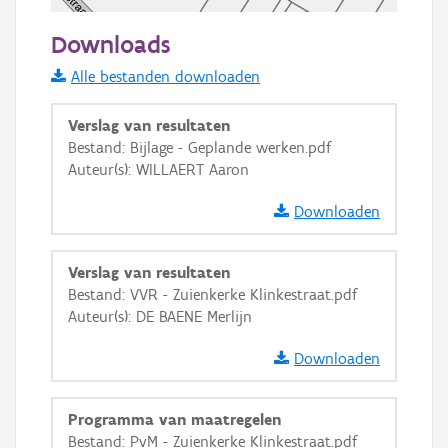
50 m
Downloads
Informatie Vlaanderen
Alle bestanden downloaden
i
Verslag van resultaten
Bestand: Bijlage - Geplande werken.pdf
Auteur(s): WILLAERT Aaron
+
−
Downloaden
Verslag van resultaten
Bestand: VVR - Zuienkerke Klinkestraat.pdf
Auteur(s): DE BAENE Merlijn
Basis Lagen
Downloaden
OSM-Basiskaart
Ortho
Programma van maatregelen
GRB-Basiskaart
Bestand: PvM - Zuienkerke Klinkestraat.pdf