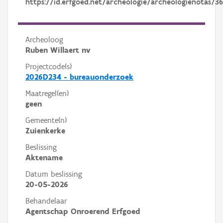
https://id.erfgoed.net/archeologie/archeologienotas/3
Archeoloog
Ruben Willaert nv
Projectcode(s)
2026D234 - bureauonderzoek
Maatregel(en)
geen
Gemeente(n)
Zuienkerke
Beslissing
Aktename
Datum beslissing
20-05-2026
Behandelaar
Agentschap Onroerend Erfgoed