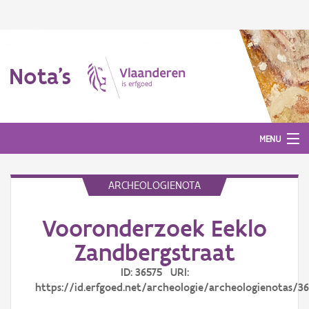
Nota's
MENU
ARCHEOLOGIENOTA
Nota's
Vooronderzoek Eeklo
Aanmelden
Zandbergstraat
ID: 36575 URI:
https://id.erfgoed.net/archeologie/archeologienotas/3