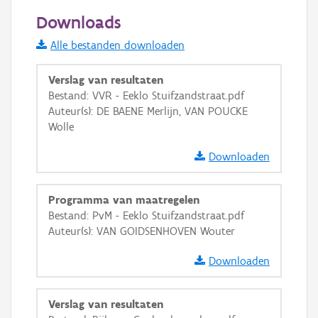
50 m
Downloads
Informatie Vlaanderen
Alle bestanden downloaden
i
Verslag van resultaten
Bestand: VVR - Eeklo Stuifzandstraat.pdf
Auteur(s): DE BAENE Merlijn, VAN POUCKE
+
−
Wolle
Downloaden
Programma van maatregelen
Bestand: PvM - Eeklo Stuifzandstraat.pdf
Basis Lagen
Auteur(s): VAN GOIDSENHOVEN Wouter
OSM-Basiskaart
Downloaden
Ortho
GRB-Basiskaart
Verslag van resultaten