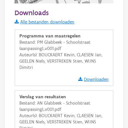
50 m
Downloads
Informatie Vlaanderen
Alle bestanden downloaden
i
Programma van maatregelen
Bestand: PM Glabbeek - Schoolstraat
(aanpassing)_v001.pdf
+
−
Auteur(s): BOUCKAERT Kevin, CLAESEN Jan,
GEELEN Niels, VERSTREKEN Stien, WIJNS
Dimitri
Downloaden
Basis Lagen
Verslag van resultaten
Bestand: AN Glabbeek - Schoolstraat
OSM-Basiskaart
(aanpassing)_v001.pdf
Ortho
Auteur(s): BOUCKAERT Kevin, CLAESEN Jan,
GEELEN Niels, VERSTREKEN Stien, WIJNS
GRB-Basiskaart