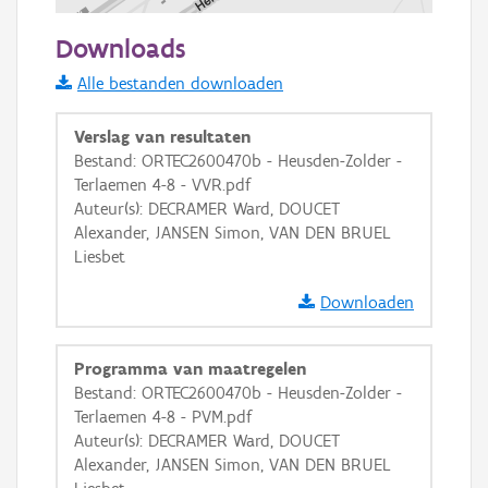
100 m
Downloads
Informatie Vlaanderen
Alle bestanden downloaden
i
Verslag van resultaten
Bestand: ORTEC2600470b - Heusden-Zolder -
Terlaemen 4-8 - VVR.pdf
+
−
Auteur(s): DECRAMER Ward, DOUCET
Alexander, JANSEN Simon, VAN DEN BRUEL
Liesbet
Downloaden
Basis Lagen
Programma van maatregelen
Bestand: ORTEC2600470b - Heusden-Zolder -
OSM-Basiskaart
Terlaemen 4-8 - PVM.pdf
Ortho
Auteur(s): DECRAMER Ward, DOUCET
Alexander, JANSEN Simon, VAN DEN BRUEL
GRB-Basiskaart