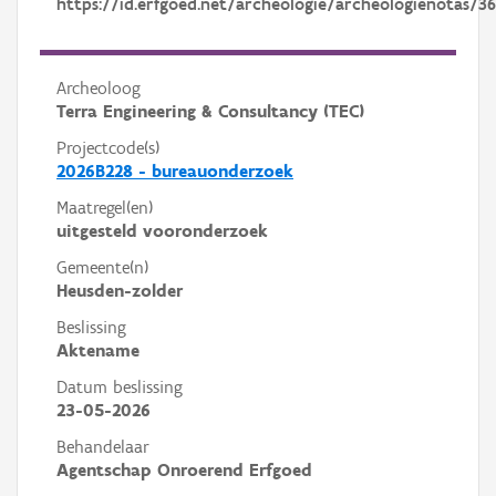
https://id.erfgoed.net/archeologie/archeologienotas/3
Archeoloog
Terra Engineering & Consultancy (TEC)
Projectcode(s)
2026B228 - bureauonderzoek
Maatregel(en)
uitgesteld vooronderzoek
Gemeente(n)
Heusden-zolder
Beslissing
Aktename
Datum beslissing
23-05-2026
Behandelaar
Agentschap Onroerend Erfgoed