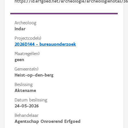
https://id.erfgoed.net/archeologie/archeologienotas/3
Archeoloog
Indar
Projectcode(s)
2026D144 - bureauonderzoek
Maatregel(en)
geen
Gemeente(n)
Heist-op-den-berg
Beslissing
Aktename
Datum beslissing
24-05-2026
Behandelaar
Agentschap Onroerend Erfgoed