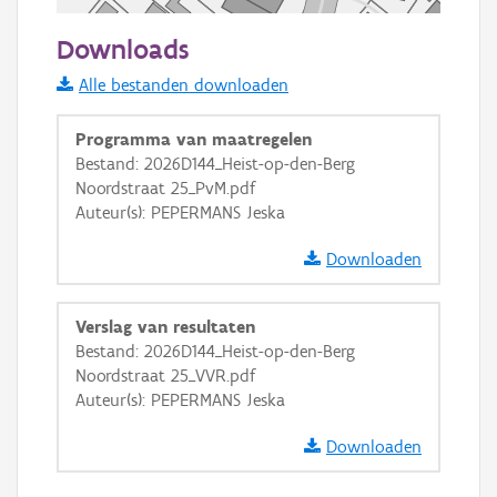
50 m
Downloads
Informatie Vlaanderen
Alle bestanden downloaden
i
Programma van maatregelen
Bestand: 2026D144_Heist-op-den-Berg
Noordstraat 25_PvM.pdf
+
−
Auteur(s): PEPERMANS Jeska
Downloaden
Verslag van resultaten
Bestand: 2026D144_Heist-op-den-Berg
Basis Lagen
Noordstraat 25_VVR.pdf
Auteur(s): PEPERMANS Jeska
OSM-Basiskaart
Ortho
Downloaden
GRB-Basiskaart