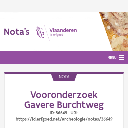
Nota's
MENU
NOTA
Nota's
Vooronderzoek
Aanmelden
Gavere Burchtweg
ID: 36649 URI:
https://id.erfgoed.net/archeologie/notas/36649