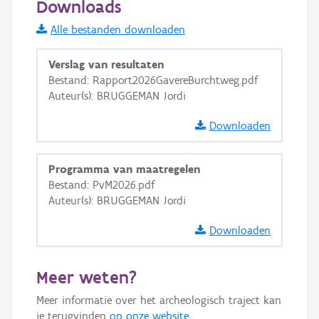
Downloads
Informatie Vlaanderen
Alle bestanden downloaden
i
Verslag van resultaten
Bestand: Rapport2026GavereBurchtweg.pdf
Auteur(s): BRUGGEMAN Jordi
+
−
Downloaden
Programma van maatregelen
Bestand: PvM2026.pdf
Auteur(s): BRUGGEMAN Jordi
Basis Lagen
Downloaden
OSM-Basiskaart
Ortho
Meer weten?
GRB-Basiskaart
Meer informatie over het archeologisch traject kan
GRB-Basiskaart in grijswaarden
je terugvinden
op onze website
.