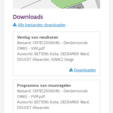
50 m
Downloads
Informatie Vlaanderen
Alle bestanden downloaden
i
Verslag van resultaten
Bestand: ORTEC2501604b - Dendermonde
OW65 - VVR.pdf
+
−
Auteur(s): BETTENS Kobe, DECRAMER Ward,
DOUCET Alexander, IGNACZ Gerge
Downloaden
Programma van maatregelen
Basis Lagen
Bestand: ORTEC2501604b - Dendermonde
OW65 - PVM.pdf
OSM-Basiskaart
Auteur(s): BETTENS Kobe, DECRAMER Ward,
Ortho
DOUCET Alexander