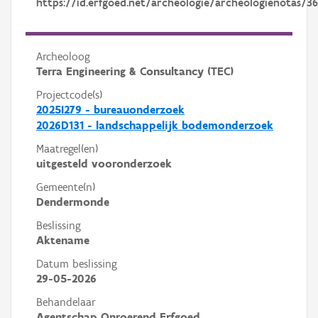
https://id.erfgoed.net/archeologie/archeologienotas/3
Archeoloog
Terra Engineering & Consultancy (TEC)
Projectcode(s)
2025I279 - bureauonderzoek
2026D131 - landschappelijk bodemonderzoek
Maatregel(en)
uitgesteld vooronderzoek
Gemeente(n)
Dendermonde
Beslissing
Aktename
Datum beslissing
29-05-2026
Behandelaar
Agentschap Onroerend Erfgoed