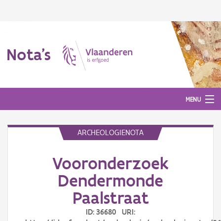
Nota's
MENU
ARCHEOLOGIENOTA
Nota's
Vooronderzoek
Aanmelden
Dendermonde
Paalstraat
ID: 36680 URI: