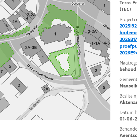
Terra E
(TEC)
Projectc
2025I32
bodemo
2026B17
proefp
2026E94
Maatrege
behoud 
Gemeent
Maasei
Beslissin
Aktena
Datum be
01-06-
Behande
Agents