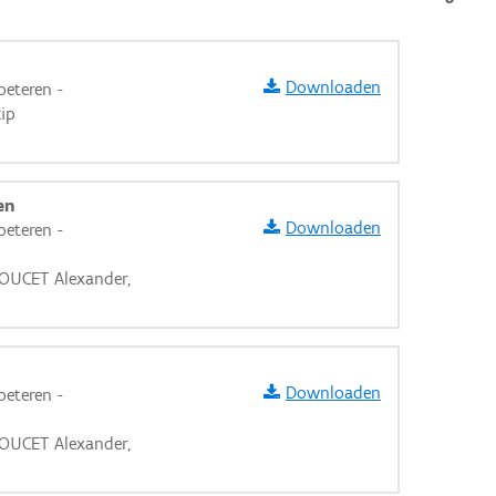
Downloaden
eteren -
zip
en
Downloaden
eteren -
OUCET Alexander,
Downloaden
eteren -
aarden
OUCET Alexander,