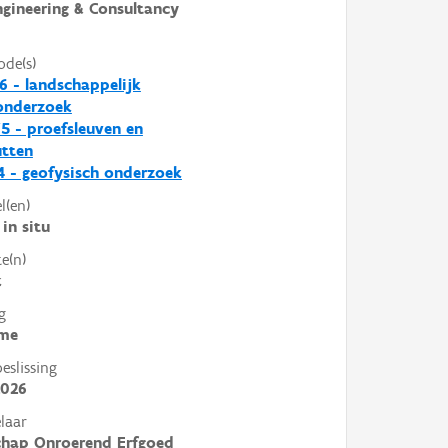
ngineering & Consultancy
ode(s)
6 - landschappelijk
nderzoek
5 - proefsleuven en
utten
 - geofysisch onderzoek
l(en)
in situ
e(n)
k
g
me
slissing
2026
laar
chap Onroerend Erfgoed