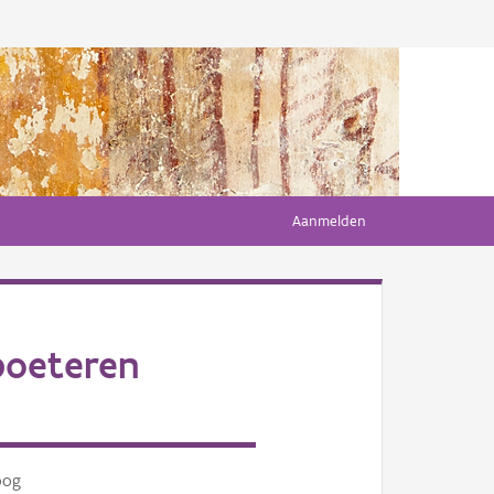
Aanmelden
poeteren
oog