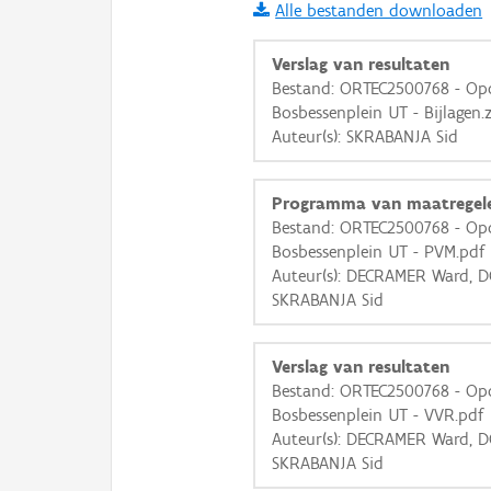
Alle bestanden downloaden
i
Verslag van resultaten
Bestand: ORTEC2500768 - Opo
Bosbessenplein UT - Bijlagen.
+
−
Auteur(s): SKRABANJA Sid
Programma van maatregel
Bestand: ORTEC2500768 - Opo
Bosbessenplein UT - PVM.pdf
Auteur(s): DECRAMER Ward, D
Basis Lagen
SKRABANJA Sid
OSM-Basiskaart
Ortho
Verslag van resultaten
Bestand: ORTEC2500768 - Opo
GRB-Basiskaart
Bosbessenplein UT - VVR.pdf
GRB-Basiskaart in grijsw
Auteur(s): DECRAMER Ward, D
SKRABANJA Sid