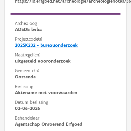
https://id.erfgoed.net/archeologie/archeologienotas/36
Archeoloog
ADEDE bvba
Projectcode(s)
2025K232 - bureauonderzoek
Maatregel(en)
uitgesteld vooronderzoek
Gemeente(n)
Oostende
Beslissing
Aktename met voorwaarden
Datum beslissing
02-06-2026
Behandelaar
Agentschap Onroerend Erfgoed