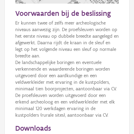
200 m
Voorwaarden bij de beslissing
Informatie Vlaanderen
Er kunnen twee of zelfs meer archeologische 
niveaus aanwezig zijn. De proefsleuven worden op 
i
het eerste niveau op dubbele breedte aangelegd en 
afgewerkt. Daarna rijdt de kraan in de sleuf en 
legt op het volgende niveau een sleuf op normale 
+
−
breedte aan. 

De landschappelijke boringen en eventuele 
verkennende en waarderende boringen worden 
uitgevoerd door een aardkundige en een 
veldwerkleider met ervaring in de kustpolders, 
minimaal tien boorprojecten, aantoonbaar via CV.

De proefsleuven worden uitgevoerd door een 
Basis Lagen
erkend archeoloog en een veldwerkleider met elk 
minimaal 120 werkdagen ervaring in de 
OSM-Basiskaart
kustpolders (rurale sites), aantoonbaar via CV.
Ortho
Downloads
GRB-Basiskaart