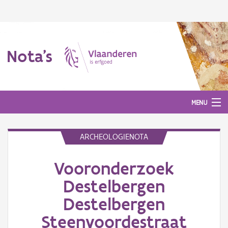
Nota's
MENU
ARCHEOLOGIENOTA
Nota's
Vooronderzoek
Aanmelden
Destelbergen
Destelbergen
Steenvoordestraat