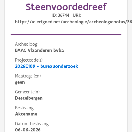
Steenvoordedreef
ID: 36744 URI:
https://id.erfgoed.net/archeologie/archeologienotas/3
Archeoloog
BAAC Vlaanderen bvba
Projectcode(s)
2026E109 - bureauonderzoek
Maatregel(en)
geen
Gemeente(n)
Destelbergen
Beslissing
Aktename
Datum beslissing
06-06-2026