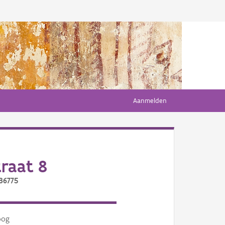
Aanmelden
raat 8
/36775
oog