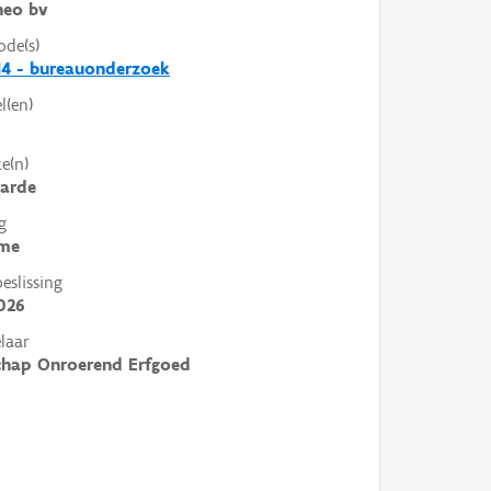
heo bv
ode(s)
4 - bureauonderzoek
l(en)
e(n)
arde
g
me
slissing
026
laar
chap Onroerend Erfgoed