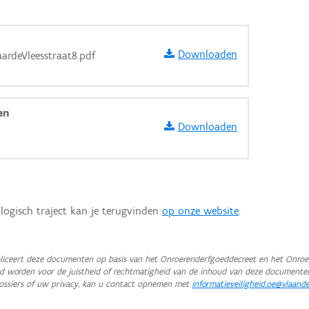
Downloaden
rdeVleesstraat8.pdf
en
Downloaden
logisch traject kan je terugvinden
op onze website
.
iceert deze documenten op basis van het Onroerenderfgoeddecreet en het Onroer
teld worden voor de juistheid of rechtmatigheid van de inhoud van deze documente
aarden
ossiers of uw privacy, kan u contact opnemen met
informatieveiligheid.oe@vlaand