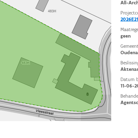
All-Arc
Projectc
2026E21
Maatrege
geen
Gemeent
Oudena
Beslissin
Aktena
Datum be
11-06-2
Behande
Agents