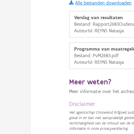
Alle bestanden downloaden
i
Verslag van resultaten
Bestand: Rapport2683Oudenaa
Auteur(s): REYNS Natasja
+
−
Programma van maatregel
Bestand: PvM2683.pdf
Auteur(s): REYNS Natasja
Basis Lagen
Meer weten?
OSM-Basiskaart
Meer informatie over het archeo
Ortho
Disclaimer
GRB-Basiskaart
Het agentschap Onroerend Erfgoed publ
geval in en kan niet aansprakelijk ges
GRB-Basiskaart in grijsw
rechtmatigheid van de inhoud van de d
informatie in onze privacyverklaring.