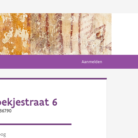
Aanmelden
ekjestraat 6
/36790
oog