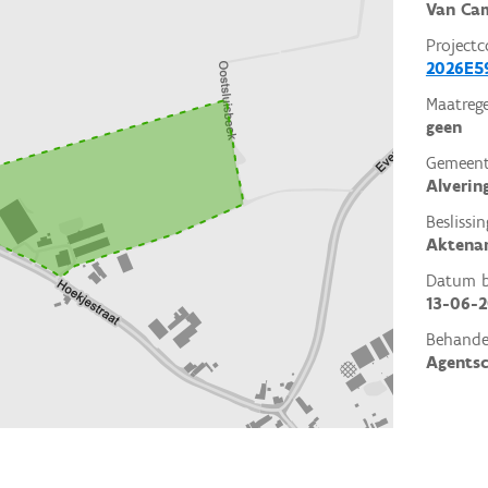
Van Ca
Projectc
2026E5
Maatrege
geen
Gemeent
Alveri
Beslissin
Aktena
Datum be
13-06-
Behande
Agents