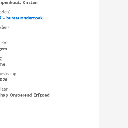
mpenhout, Kirsten
ode(s)
9 - bureauonderzoek
l(en)
e(n)
ngem
g
me
slissing
2026
laar
chap Onroerend Erfgoed