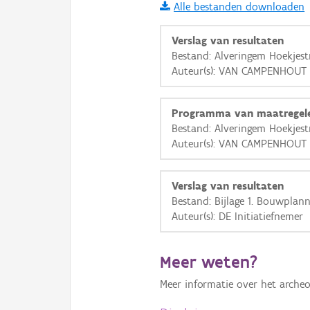
Alle bestanden downloaden
i
Verslag van resultaten
Bestand: Alveringem Hoekjest
Auteur(s): VAN CAMPENHOUT 
+
−
Programma van maatregel
Bestand: Alveringem Hoekjes
Auteur(s): VAN CAMPENHOUT 
Basis Lagen
Verslag van resultaten
Bestand: Bijlage 1. Bouwplan
OSM-Basiskaart
Auteur(s): DE Initiatiefnemer
Ortho
GRB-Basiskaart
Meer weten?
GRB-Basiskaart in grijsw
Meer informatie over het archeo