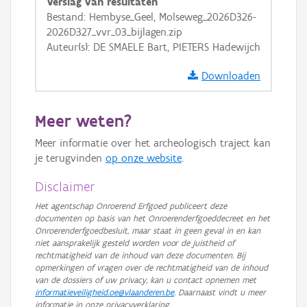
Verslag van resultaten
GRB-Basiskaart in grijswaarden
Bestand: Hembyse_Geel, Molseweg_2026D326-
2026D327_vvr_03_bijlagen.zip
Auteur(s): DE SMAELE Bart, PIETERS Hadewijch
Downloaden
Meer weten?
Meer informatie over het archeologisch traject kan
je terugvinden
op onze website
.
Disclaimer
Het agentschap Onroerend Erfgoed publiceert deze
documenten op basis van het Onroerenderfgoeddecreet en het
Onroerenderfgoedbesluit, maar staat in geen geval in en kan
niet aansprakelijk gesteld worden voor de juistheid of
rechtmatigheid van de inhoud van deze documenten. Bij
opmerkingen of vragen over de rechtmatigheid van de inhoud
van de dossiers of uw privacy, kan u contact opnemen met
informatieveiligheid.oe@vlaanderen.be
. Daarnaast vindt u meer
informatie in onze privacyverklaring.