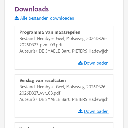
50 m
Downloads
Informatie Vlaanderen
Alle bestanden downloaden
i
Programma van maatregelen
Bestand: Hembyse_Geel, Molseweg_2026D326-
2026D327_pvm_03.pdf
+
−
Auteur(s): DE SMAELE Bart, PIETERS Hadewijch
Downloaden
Verslag van resultaten
Bestand: Hembyse_Geel, Molseweg_2026D326-
Basis Lagen
2026D327_vvr_03.pdf
Auteur(s): DE SMAELE Bart, PIETERS Hadewijch
OSM-Basiskaart
Ortho
Downloaden
GRB-Basiskaart