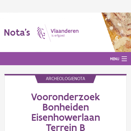
Nota's
MENU
ARCHEOLOGIENOTA
Nota's
Vooronderzoek
Aanmelden
Bonheiden
Eisenhowerlaan
Terrein B