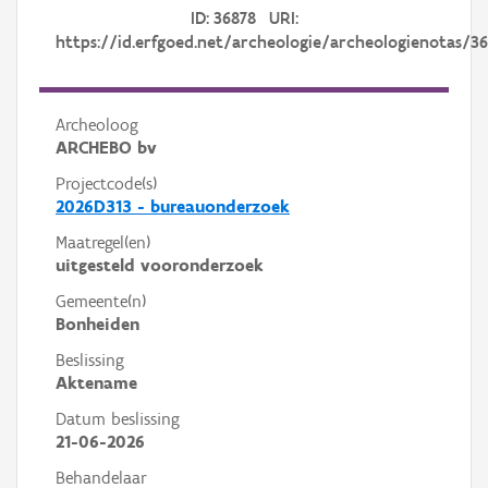
ID: 36878 URI:
https://id.erfgoed.net/archeologie/archeologienotas/3
Archeoloog
ARCHEBO bv
Projectcode(s)
2026D313 - bureauonderzoek
Maatregel(en)
uitgesteld vooronderzoek
Gemeente(n)
Bonheiden
Beslissing
Aktename
Datum beslissing
21-06-2026
Behandelaar