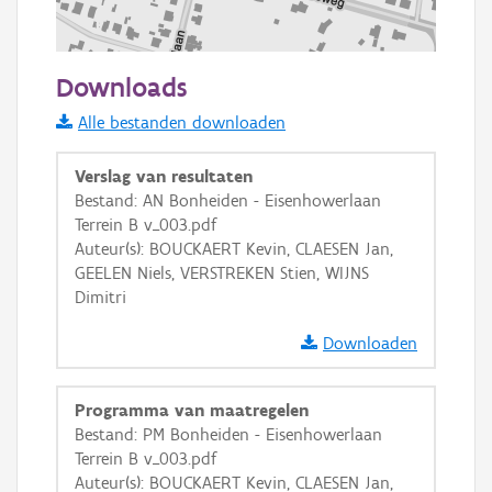
100 m
Downloads
Informatie Vlaanderen
Alle bestanden downloaden
i
Verslag van resultaten
Bestand: AN Bonheiden - Eisenhowerlaan
Terrein B v_003.pdf
+
−
Auteur(s): BOUCKAERT Kevin, CLAESEN Jan,
GEELEN Niels, VERSTREKEN Stien, WIJNS
Dimitri
Downloaden
Basis Lagen
Programma van maatregelen
Bestand: PM Bonheiden - Eisenhowerlaan
OSM-Basiskaart
Terrein B v_003.pdf
Ortho
Auteur(s): BOUCKAERT Kevin, CLAESEN Jan,