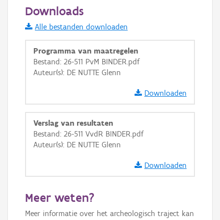
50 m
Downloads
Informatie Vlaanderen
Alle bestanden downloaden
i
Programma van maatregelen
Bestand: 26-511 PvM BINDER.pdf
Auteur(s): DE NUTTE Glenn
+
−
Downloaden
Verslag van resultaten
Bestand: 26-511 VvdR BINDER.pdf
Auteur(s): DE NUTTE Glenn
Basis Lagen
Downloaden
OSM-Basiskaart
Ortho
Meer weten?
GRB-Basiskaart
Meer informatie over het archeologisch traject kan
GRB-Basiskaart in grijswaarden