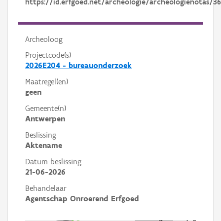
https://id.erfgoed.net/archeologie/archeologienotas/3
Archeoloog
Projectcode(s)
2026E204 - bureauonderzoek
Maatregel(en)
geen
Gemeente(n)
Antwerpen
Beslissing
Aktename
Datum beslissing
21-06-2026
Behandelaar
Agentschap Onroerend Erfgoed