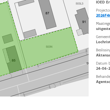
IOED Er
Projectc
2026F4
Maatrege
uitgest
Gemeent
Lochris
Beslissin
Aktena
Datum be
24-06-
Behande
Agents