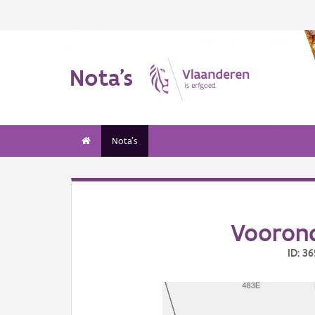
Nota's
Nota's
Voorond
ID: 3