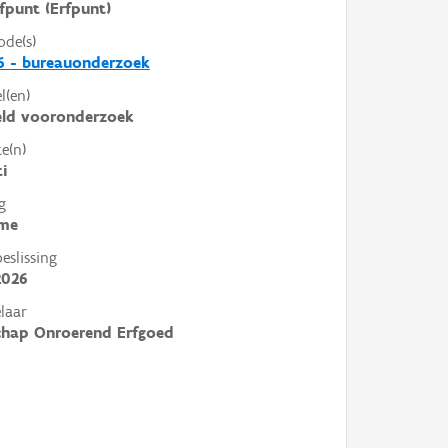
fpunt (Erfpunt)
ode(s)
6 - bureauonderzoek
l(en)
eld vooronderzoek
e(n)
ti
g
me
slissing
2026
laar
chap Onroerend Erfgoed