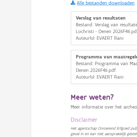
Alle bestanden downloaden
i
Verslag van resultaten
Bestand: Verslag van resulta
Lochristi - Denen 2026F46.pd
+
−
Auteur(s): EVAERT Rani
Programma van maatregel
Bestand: Programma van Maat
Denen 2026F46.pdf
Auteur(s): EVAERT Rani
Basis Lagen
OSM-Basiskaart
Meer weten?
Ortho
Meer informatie over het archeo
GRB-Basiskaart
Disclaimer
GRB-Basiskaart in grijsw
Het agentschap Onroerend Erfgoed publ
geval in en kan niet aansprakelijk ges