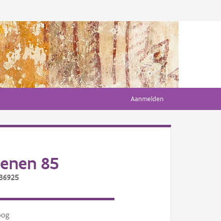
Aanmelden
Denen 85
/36925
oog