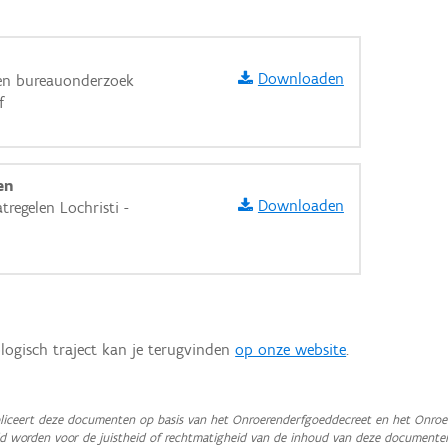
Downloaden
ten bureauonderzoek
f
en
Downloaden
regelen Lochristi -
logisch traject kan je terugvinden
op onze website
.
aarden
iceert deze documenten op basis van het Onroerenderfgoeddecreet en het Onroer
teld worden voor de juistheid of rechtmatigheid van de inhoud van deze documente