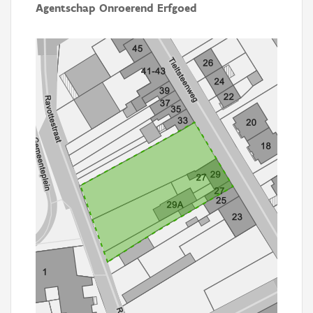
Agentschap Onroerend Erfgoed