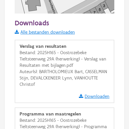
50 m
Downloads
Informatie Vlaanderen
Alle bestanden downloaden
i
Verslag van resultaten
Bestand: 2025H165 - Oostrozebeke
Tieltsteenweg 29A (herwerking) - Verslag van
+
−
Resultaten met bijlagen.pdf
Auteur(s): BARTHOLOMIEUX Bart, CASSELMAN
Stijn, DEVALCKENEER Lynn, VANHOUTTE
Christof
Downloaden
Basis Lagen
Programma van maatregelen
OSM-Basiskaart
Bestand: 2025H165 - Oostrozebeke
Ortho
Tieltsteenweg 29A (herwerking) - Programma