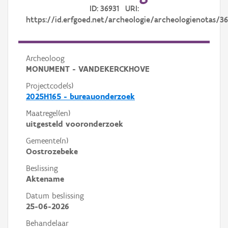
ID: 36931 URI:
https://id.erfgoed.net/archeologie/archeologienotas/36
Archeoloog
MONUMENT - VANDEKERCKHOVE
Projectcode(s)
2025H165 - bureauonderzoek
Maatregel(en)
uitgesteld vooronderzoek
Gemeente(n)
Oostrozebeke
Beslissing
Aktename
Datum beslissing
25-06-2026
Behandelaar