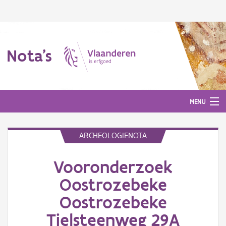
Nota's
MENU
ARCHEOLOGIENOTA
Nota's
Vooronderzoek
Aanmelden
Oostrozebeke
Oostrozebeke
Tielsteenweg 29A