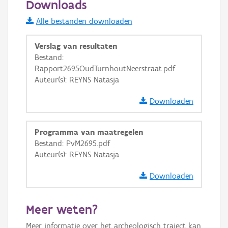
Downloads
Informatie Vlaanderen
Alle bestanden downloaden
i
Verslag van resultaten
Bestand:
Rapport2695OudTurnhoutNeerstraat.pdf
+
−
Auteur(s): REYNS Natasja
Downloaden
Programma van maatregelen
Bestand: PvM2695.pdf
Basis Lagen
Auteur(s): REYNS Natasja
OSM-Basiskaart
Downloaden
Ortho
GRB-Basiskaart
Meer weten?
GRB-Basiskaart in grijswaarden
Meer informatie over het archeologisch traject kan