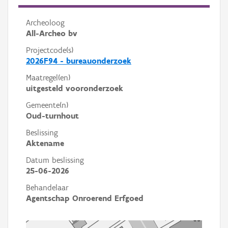
Archeoloog
All-Archeo bv
Projectcode(s)
2026F94 - bureauonderzoek
Maatregel(en)
uitgesteld vooronderzoek
Gemeente(n)
Oud-turnhout
Beslissing
Aktename
Datum beslissing
25-06-2026
Behandelaar
Agentschap Onroerend Erfgoed