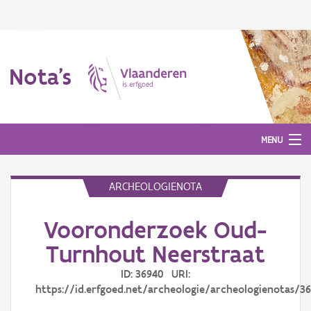
Nota's
MENU
ARCHEOLOGIENOTA
Nota's
Vooronderzoek Oud-
Aanmelden
Turnhout Neerstraat
ID: 36940 URI:
https://id.erfgoed.net/archeologie/archeologienotas/3