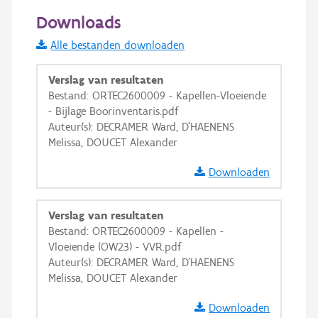
100 m
Downloads
Informatie Vlaanderen
Alle bestanden downloaden
i
Verslag van resultaten
Bestand: ORTEC2600009 - Kapellen-Vloeiende
- Bijlage Boorinventaris.pdf
+
−
Auteur(s): DECRAMER Ward, D'HAENENS
Melissa, DOUCET Alexander
Downloaden
Verslag van resultaten
Basis Lagen
Bestand: ORTEC2600009 - Kapellen -
Vloeiende (OW23) - VVR.pdf
OSM-Basiskaart
Auteur(s): DECRAMER Ward, D'HAENENS
Ortho
Melissa, DOUCET Alexander
GRB-Basiskaart
Downloaden