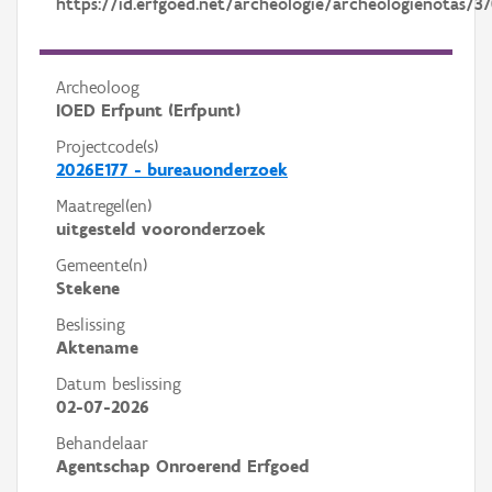
https://id.erfgoed.net/archeologie/archeologienotas/37
Archeoloog
IOED Erfpunt (Erfpunt)
Projectcode(s)
2026E177 - bureauonderzoek
Maatregel(en)
uitgesteld vooronderzoek
Gemeente(n)
Stekene
Beslissing
Aktename
Datum beslissing
02-07-2026
Behandelaar
Agentschap Onroerend Erfgoed