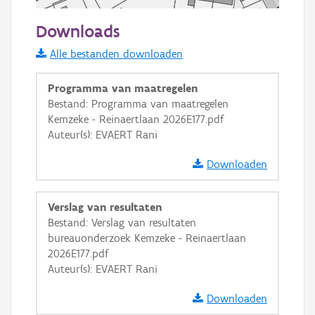
50 m
Downloads
Informatie Vlaanderen
Alle bestanden downloaden
i
Programma van maatregelen
Bestand: Programma van maatregelen
Kemzeke - Reinaertlaan 2026E177.pdf
+
−
Auteur(s): EVAERT Rani
Downloaden
Verslag van resultaten
Bestand: Verslag van resultaten
Basis Lagen
bureauonderzoek Kemzeke - Reinaertlaan
2026E177.pdf
OSM-Basiskaart
Auteur(s): EVAERT Rani
Ortho
Downloaden
GRB-Basiskaart