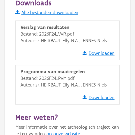
Downloads
Informatie Vlaanderen
Alle bestanden downloaden
i
Verslag van resultaten
Bestand: 2026F24_VvR.pdf
Auteur(s): HEIRBAUT Elly N.A., JENNES Niels
+
−
Downloaden
Programma van maatregelen
Bestand: 2026F24_PvM.pdf
Auteur(s): HEIRBAUT Elly N.A., JENNES Niels
Basis Lagen
Downloaden
OSM-Basiskaart
Ortho
Meer weten?
GRB-Basiskaart
Meer informatie over het archeologisch traject kan
GRB-Basiskaart in grijswaarden
je terugvinden
op onze website
.