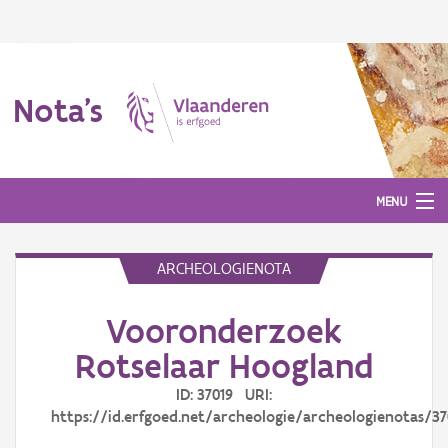
Nota's
MENU
ARCHEOLOGIENOTA
Nota's
Vooronderzoek
Aanmelden
Rotselaar Hoogland
ID: 37019 URI:
https://id.erfgoed.net/archeologie/archeologienotas/37