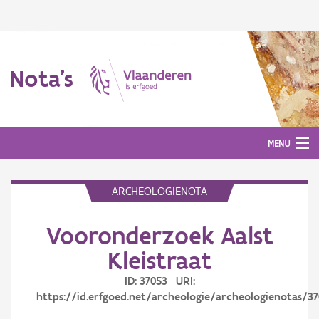
Nota's
MENU
ARCHEOLOGIENOTA
Nota's
Vooronderzoek Aalst
Aanmelden
Kleistraat
ID: 37053 URI:
https://id.erfgoed.net/archeologie/archeologienotas/3