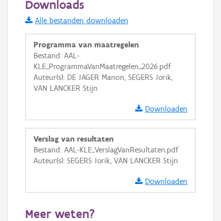
Downloads
Informatie Vlaanderen
Alle bestanden downloaden
i
Programma van maatregelen
Bestand: AAL-
KLE_ProgrammaVanMaatregelen_2026.pdf
+
−
Auteur(s): DE JAGER Manon, SEGERS Jorik,
VAN LANCKER Stijn
Downloaden
Verslag van resultaten
Basis Lagen
Bestand: AAL-KLE_VerslagVanResultaten.pdf
Auteur(s): SEGERS Jorik, VAN LANCKER Stijn
OSM-Basiskaart
Ortho
Downloaden
GRB-Basiskaart
Meer weten?
GRB-Basiskaart in grijswaarden