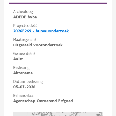
Archeoloog
ADEDE bvba
Projectcode(s)
2026F269 - bureauonderzoek
Maatregel(en)
uitgesteld vooronderzoek
Gemeente(n)
Aalst
Beslissing
Aktename
Datum beslissing
05-07-2026
Behandelaar
Agentschap Onroerend Erfgoed