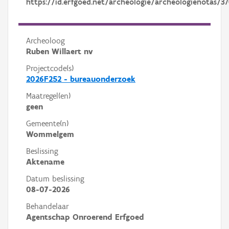
https://id.erfgoed.net/archeologie/archeologienotas/3
Archeoloog
Ruben Willaert nv
Projectcode(s)
2026F252 - bureauonderzoek
Maatregel(en)
geen
Gemeente(n)
Wommelgem
Beslissing
Aktename
Datum beslissing
08-07-2026
Behandelaar
Agentschap Onroerend Erfgoed