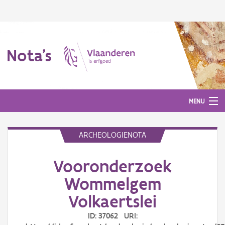
Nota's
MENU
ARCHEOLOGIENOTA
Nota's
Vooronderzoek
Aanmelden
Wommelgem
Volkaertslei
ID: 37062 URI: