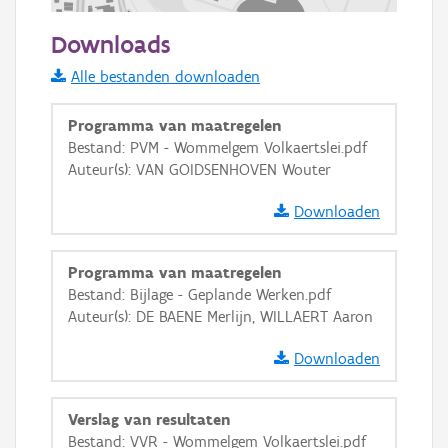
100 m
Downloads
Informatie Vlaanderen
Alle bestanden downloaden
i
Programma van maatregelen
Bestand: PVM - Wommelgem Volkaertslei.pdf
Auteur(s): VAN GOIDSENHOVEN Wouter
+
−
Downloaden
Programma van maatregelen
Bestand: Bijlage - Geplande Werken.pdf
Auteur(s): DE BAENE Merlijn, WILLAERT Aaron
Basis Lagen
Downloaden
OSM-Basiskaart
Ortho
Verslag van resultaten
GRB-Basiskaart
Bestand: VVR - Wommelgem Volkaertslei.pdf