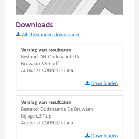
50 m
Downloads
Informatie Vlaanderen
Alle bestanden downloaden
i
Verslag van resultaten
Bestand: AN_Oudenaarde De
Bruwaan_VVR.pdf
+
−
Auteur(s): CORNELIS Lina
Downloaden
Verslag van resultaten
Bestand: Oudenaarde De Bruwaan
Basis Lagen
Bijlagen_ZIP.zip
Auteur(s): CORNELIS Lina
OSM-Basiskaart
Ortho
Downloaden