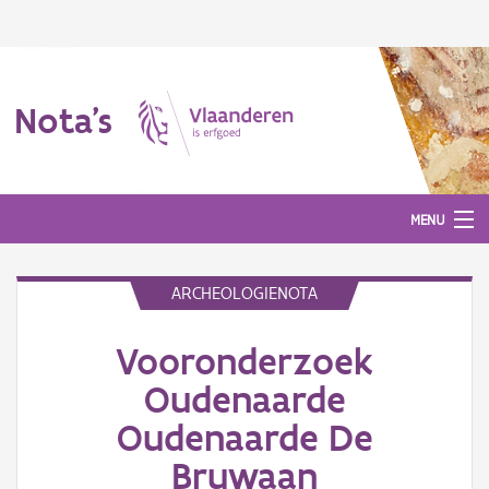
Nota's
MENU
ARCHEOLOGIENOTA
Nota's
Vooronderzoek
Aanmelden
Oudenaarde
Oudenaarde De
Bruwaan