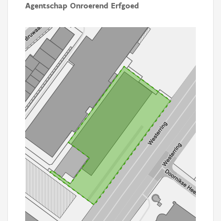
Agentschap Onroerend Erfgoed