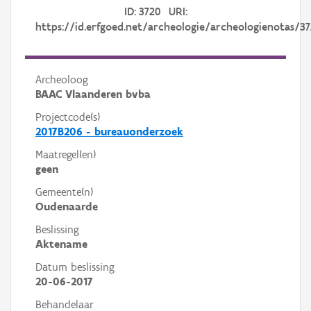
ID: 3720 URI:
https://id.erfgoed.net/archeologie/archeologienotas/3
Archeoloog
BAAC Vlaanderen bvba
Projectcode(s)
2017B206 - bureauonderzoek
Maatregel(en)
geen
Gemeente(n)
Oudenaarde
Beslissing
Aktename
Datum beslissing
20-06-2017
Behandelaar