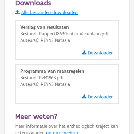
Downloads
Informatie Vlaanderen
Alle bestanden downloaden
i
Verslag van resultaten
Bestand: Rapport1863GentJubileumlaan.pdf
Auteur(s): REYNS Natasja
+
−
Downloaden
Programma van maatregelen
Bestand: PvM1863.pdf
Auteur(s): REYNS Natasja
Basis Lagen
Downloaden
OSM-Basiskaart
Ortho
Meer weten?
GRB-Basiskaart
Meer informatie over het archeologisch traject kan
GRB-Basiskaart in grijswaarden
je terugvinden
op onze website
.