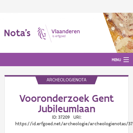
Nota's
MENU
ARCHEOLOGIENOTA
Nota's
Vooronderzoek Gent
Aanmelden
Jubileumlaan
ID: 37209 URI:
https://id.erfgoed.net/archeologie/archeologienotas/3