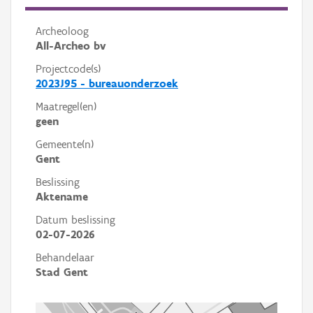
Archeoloog
All-Archeo bv
Projectcode(s)
2023J95 - bureauonderzoek
Maatregel(en)
geen
Gemeente(n)
Gent
Beslissing
Aktename
Datum beslissing
02-07-2026
Behandelaar
Stad Gent