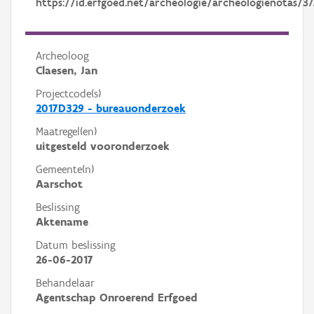
https://id.erfgoed.net/archeologie/archeologienotas/3
Archeoloog
Claesen, Jan
Projectcode(s)
2017D329 - bureauonderzoek
Maatregel(en)
uitgesteld vooronderzoek
Gemeente(n)
Aarschot
Beslissing
Aktename
Datum beslissing
26-06-2017
Behandelaar
Agentschap Onroerend Erfgoed