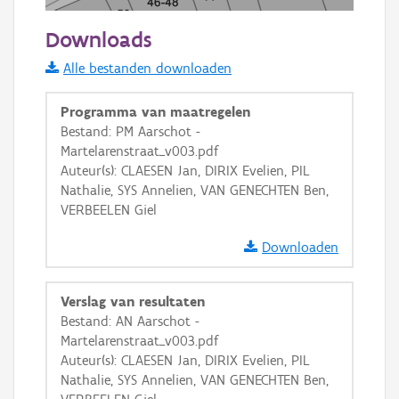
20 m
Downloads
Informatie Vlaanderen
Alle bestanden downloaden
i
Programma van maatregelen
Bestand: PM Aarschot -
Martelarenstraat_v003.pdf
+
−
Auteur(s): CLAESEN Jan, DIRIX Evelien, PIL
Nathalie, SYS Annelien, VAN GENECHTEN Ben,
VERBEELEN Giel
Downloaden
Basis Lagen
Verslag van resultaten
Bestand: AN Aarschot -
OSM-Basiskaart
Martelarenstraat_v003.pdf
Ortho
Auteur(s): CLAESEN Jan, DIRIX Evelien, PIL
Nathalie, SYS Annelien, VAN GENECHTEN Ben,
GRB-Basiskaart