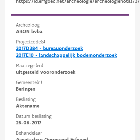
https://id.erfgoed.net/archeologie/archeologienotas/37
Archeoloog
ARON bvba
Projectcode(s)
2017D384 - bureauonderzoek
2017E10 - landschappelijk bodemonderzoek
Maatregel(en)
uitgesteld vooronderzoek
Gemeente(n)
Beringen
Beslissing
Aktename
Datum beslissing
26-06-2017
Behandelaar
Agentschap Onroerend Erfgoed