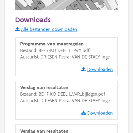
50 m
Downloads
Informatie Vlaanderen
Alle bestanden downloaden
i
Programma van maatregelen
Bestand: BE-17-KO DEEL II_PvM.pdf
Auteur(s): DRIESEN Petra, VAN DE STAEY Inge
+
−
Downloaden
Verslag van resultaten
Bestand: BE-17-KO DEEL I_VvR_bijlagen.pdf
Auteur(s): DRIESEN Petra, VAN DE STAEY Inge
Basis Lagen
Downloaden
OSM-Basiskaart
Ortho
Verslag van resultaten