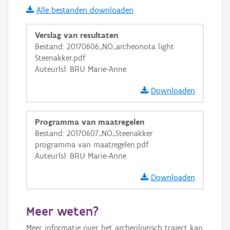
Alle bestanden downloaden
i
Verslag van resultaten
Bestand: 20170606_NO_archeonota light
Steenakker.pdf
+
−
Auteur(s): BRU Marie-Anne
Downloaden
Programma van maatregelen
Bestand: 20170607_NO_Steenakker
Basis Lagen
programma van maatregelen.pdf
Auteur(s): BRU Marie-Anne
OSM-Basiskaart
Ortho
Downloaden
GRB-Basiskaart
Meer weten?
GRB-Basiskaart in grijswaarden
Meer informatie over het archeologisch traject kan