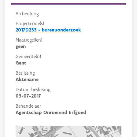
Archeoloog
Projectcode(s)
2017D233 - bureauonderzoek
Maatregel(en)
geen
Gemeente(n)
Gent
Beslissing
Aktename
Datum beslissing
03-07-2017
Behandelaar
Agentschap Onroerend Erfgoed