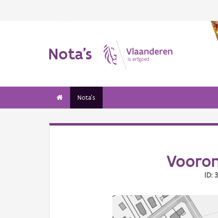
Nota's
Nota's
Vooron
ID: