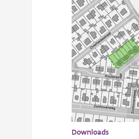
50 m
Downloads
Informatie Vlaanderen