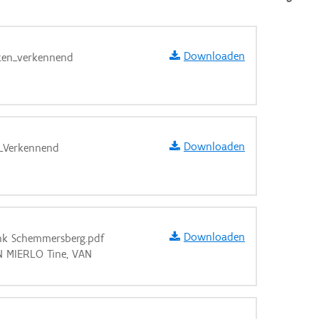
Downloaden
rten_verkennend
Downloaden
n_Verkennend
Downloaden
nk Schemmersberg.pdf
AN MIERLO Tine, VAN
aarden