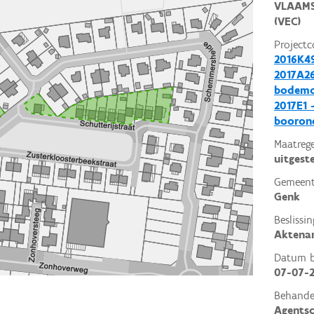
VLAAMS
(VEC)
Projectc
2016K4
2017A26
bodemo
2017E1 
booron
Maatrege
uitgest
Gemeent
Genk
Beslissin
Aktena
Datum be
07-07-
Behande
Agents