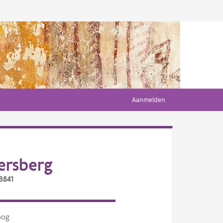
Aanmelden
ersberg
3841
oog