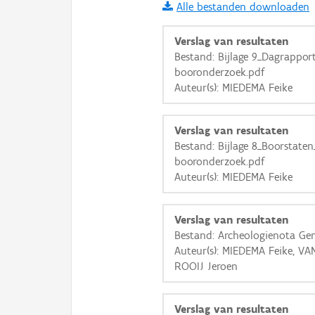
Alle bestanden downloaden
i
Verslag van resultaten
Bestand: Bijlage 9_Dagrappo
booronderzoek.pdf
+
−
Auteur(s): MIEDEMA Feike
Verslag van resultaten
Bestand: Bijlage 8_Boorstate
booronderzoek.pdf
Auteur(s): MIEDEMA Feike
Basis Lagen
OSM-Basiskaart
Verslag van resultaten
Ortho
Bestand: Archeologienota Ge
Auteur(s): MIEDEMA Feike, V
GRB-Basiskaart
ROOIJ Jeroen
GRB-Basiskaart in grijsw
Verslag van resultaten