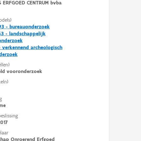
 ERFGOED CENTRUM bvba
ode(s)
93 - bureauonderzoek
3 - landschappelijk
nderzoek
- verkennend archeologisch
derzoek
l(en)
eld vooronderzoek
e(n)
g
me
slissing
2017
laar
chap Onroerend Erfgoed