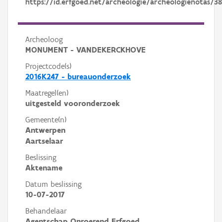
https://id.erfgoed.net/archeologie/archeologienotas/3
Archeoloog
MONUMENT - VANDEKERCKHOVE
Projectcode(s)
2016K247 - bureauonderzoek
Maatregel(en)
uitgesteld vooronderzoek
Gemeente(n)
Antwerpen
Aartselaar
Beslissing
Aktename
Datum beslissing
10-07-2017
Behandelaar
Agentschap Onroerend Erfgoed