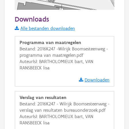
50 m
Downloads
Informatie Vlaanderen
Alle bestanden downloaden
i
Programma van maatregelen
Bestand: 2016K247 -Wilrijk Boomsesteenweg -
programma van maatregelen.pdf
+
−
Auteur(s): BARTHOLOMIEUX bart, VAN
RANSBEECK lisa
Downloaden
Verslag van resultaten
Basis Lagen
Bestand: 2016K247 - Wilrijk Boomsesteenweg -
verslag van resultaten bureauonderzoek.pdf
OSM-Basiskaart
Auteur(s): BARTHOLOMIEUX bart, VAN
Ortho
RANSBEECK lisa