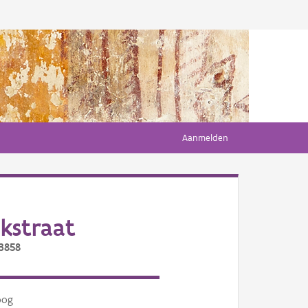
Aanmelden
kstraat
/3858
oog