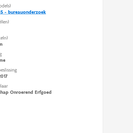
ode(s)
5 - bureauonderzoek
l(en)
e(n)
m
g
me
slissing
2017
laar
chap Onroerend Erfgoed