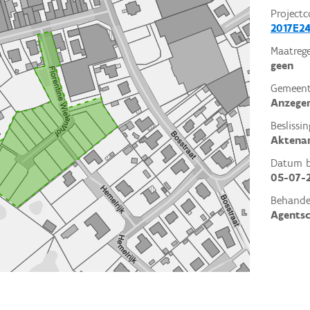
Projectc
2017E24
Maatrege
geen
Gemeent
Anzege
Beslissin
Aktena
Datum be
05-07-
Behande
Agents