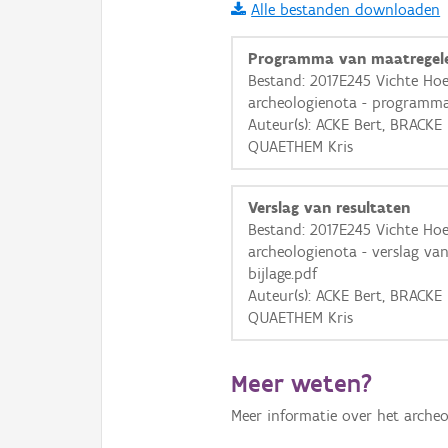
Alle bestanden downloaden
i
Programma van maatregel
Bestand: 2017E245 Vichte Hoe
archeologienota - programma
+
−
Auteur(s): ACKE Bert, BRACKE
QUAETHEM Kris
Verslag van resultaten
Bestand: 2017E245 Vichte Hoe
archeologienota - verslag va
Basis Lagen
bijlage.pdf
Auteur(s): ACKE Bert, BRACKE
OSM-Basiskaart
QUAETHEM Kris
Ortho
GRB-Basiskaart
Meer weten?
GRB-Basiskaart in grijsw
Meer informatie over het archeo