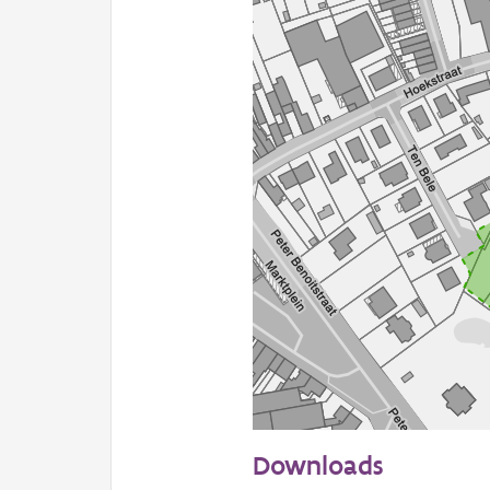
50 m
Downloads
Informatie Vlaanderen