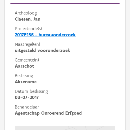
Archeoloog
Claesen, Jan
Projectcode(s)
2017E135 - bureauonderzoek
Maatregel(en)
uitgesteld vooronderzoek
Gemeente(n)
Aarschot
Beslissing
Aktename
Datum beslissing
03-07-2017
Behandelaar
Agentschap Onroerend Erfgoed