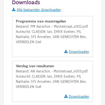
Downloads
Informatie Vlaanderen
Alle bestanden downloaden
i
Programma van maatregelen
Bestand: PM Aarschot - Mottestraat_v002.pdf
Auteur(s): CLAESEN Jan, DIRIX Evelien, PIL
+
−
Nathalie, SYS Annelien, VAN GENECHTEN Ben,
VERBEELEN Giel
Downloaden
Verslag van resultaten
Basis Lagen
Bestand: AN Aarschot - Mottestraat_v003.pdf
Auteur(s): CLAESEN Jan, DIRIX Evelien, PIL
OSM-Basiskaart
Nathalie, SYS Annelien, VAN GENECHTEN Ben,
Ortho
VERBEELEN Giel
GRB-Basiskaart
Downloaden
GRB-Basiskaart in grijswaarden