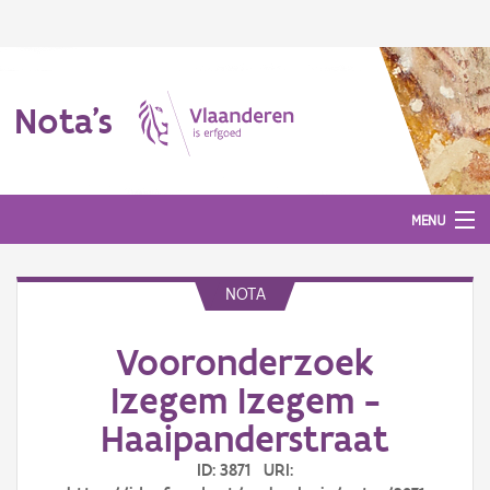
Nota's
MENU
NOTA
Nota's
Vooronderzoek
Aanmelden
Izegem Izegem -
Haaipanderstraat
ID: 3871 URI: