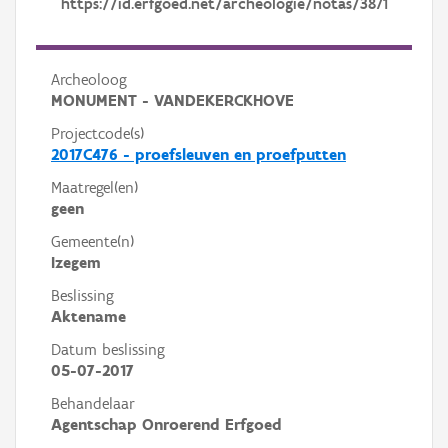
https://id.erfgoed.net/archeologie/notas/3871
Archeoloog
MONUMENT - VANDEKERCKHOVE
Projectcode(s)
2017C476 - proefsleuven en proefputten
Maatregel(en)
geen
Gemeente(n)
Izegem
Beslissing
Aktename
Datum beslissing
05-07-2017
Behandelaar
Agentschap Onroerend Erfgoed