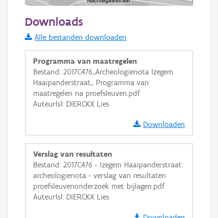
50 m
Downloads
Informatie Vlaanderen
Alle bestanden downloaden
i
Programma van maatregelen
Bestand: 2017C476_Archeologienota Izegem
Haaipanderstraat_ Programma van
+
−
maatregelen na proefsleuven.pdf
Auteur(s): DIERCKX Lies
Downloaden
Verslag van resultaten
Basis Lagen
Bestand: 2017C476 - Izegem Haaipanderstraat
archeologienota - verslag van resultaten
OSM-Basiskaart
proefsleuvenonderzoek met bijlagen.pdf
Ortho
Auteur(s): DIERCKX Lies
GRB-Basiskaart
Downloaden