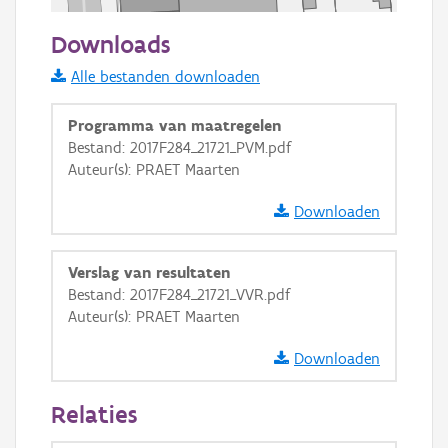
50 m
Downloads
Informatie Vlaanderen
Alle bestanden downloaden
i
Programma van maatregelen
Bestand: 2017F284_21721_PVM.pdf
Auteur(s): PRAET Maarten
+
−
Downloaden
Verslag van resultaten
Bestand: 2017F284_21721_VVR.pdf
Auteur(s): PRAET Maarten
Basis Lagen
Downloaden
OSM-Basiskaart
Ortho
Relaties
GRB-Basiskaart