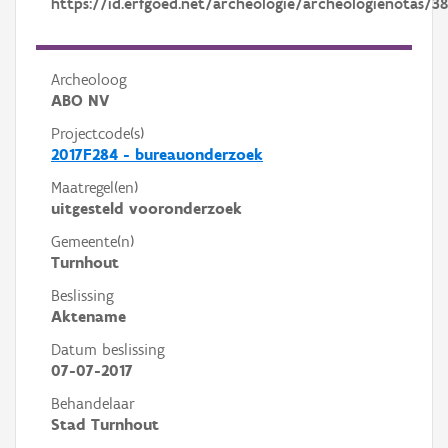
https://id.erfgoed.net/archeologie/archeologienotas/3
Archeoloog
ABO NV
Projectcode(s)
2017F284 - bureauonderzoek
Maatregel(en)
uitgesteld vooronderzoek
Gemeente(n)
Turnhout
Beslissing
Aktename
Datum beslissing
07-07-2017
Behandelaar
Stad Turnhout