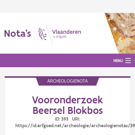
Nota's
MENU
ARCHEOLOGIENOTA
Nota's
Vooronderzoek
Aanmelden
Beersel Blokbos
ID: 393 URI:
https://id.erfgoed.net/archeologie/archeologienotas/3