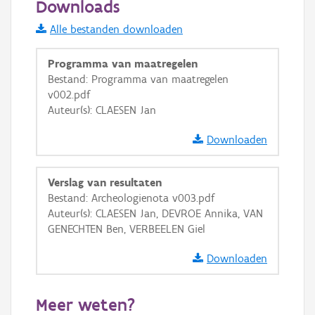
Downloads
Informatie Vlaanderen
Alle bestanden downloaden
i
Programma van maatregelen
Bestand: Programma van maatregelen
v002.pdf
+
−
Auteur(s): CLAESEN Jan
Downloaden
Verslag van resultaten
Bestand: Archeologienota v003.pdf
Basis Lagen
Auteur(s): CLAESEN Jan, DEVROE Annika, VAN
GENECHTEN Ben, VERBEELEN Giel
OSM-Basiskaart
Ortho
Downloaden
GRB-Basiskaart
Meer weten?
GRB-Basiskaart in grijswaarden