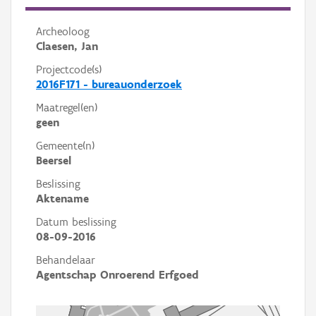
Archeoloog
Claesen, Jan
Projectcode(s)
2016F171 - bureauonderzoek
Maatregel(en)
geen
Gemeente(n)
Beersel
Beslissing
Aktename
Datum beslissing
08-09-2016
Behandelaar
Agentschap Onroerend Erfgoed