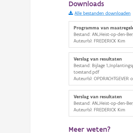
Downloads
Informatie Vlaanderen
Alle bestanden downloaden
i
Programma van maatregel
Bestand: AN_Heist-op-den-Be
Auteur(s): FREDERICK Kim
+
−
Verslag van resultaten
Bestand: Bijlage 1_Inplanting
toestand.pdf
Auteur(s): OPDRACHTGEVER o
Basis Lagen
Verslag van resultaten
OSM-Basiskaart
Bestand: AN_Heist-op-den-Be
Ortho
Auteur(s): FREDERICK Kim
GRB-Basiskaart
Meer weten?
GRB-Basiskaart in grijsw