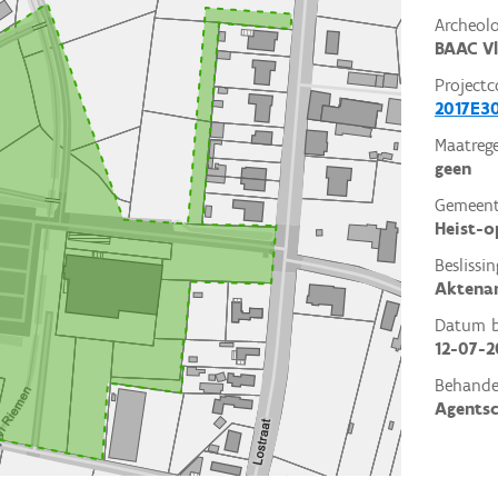
Archeol
BAAC V
Projectc
2017E3
Maatrege
geen
Gemeent
Heist-o
Beslissin
Aktena
Datum be
12-07-2
Behande
Agents