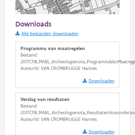
50 m
Downloads
Informatie Vlaanderen
Alle bestanden downloaden
i
Programma van maatregelen
Bestand:
2017C118_MABL_Archeologienota_ProgrammaVanMaatrege
+
−
Auteur(s): VAN CROMBRUGGE Hannes
Downloaden
Verslag van resultaten
Bestand:
Basis Lagen
2017C118_MABL_Archeologienota_ResultatenVooronderzo
Auteur(s): VAN CROMBRUGGE Hannes
OSM-Basiskaart
Ortho
Downloaden