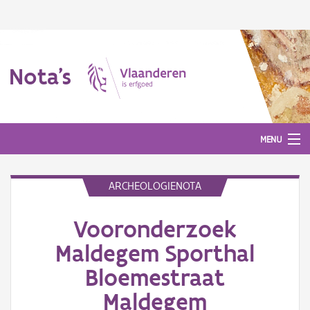
Nota's
MENU
ARCHEOLOGIENOTA
Nota's
Vooronderzoek
Aanmelden
Maldegem Sporthal
Bloemestraat
Maldegem