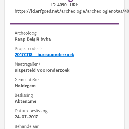
ID: 4090 URI:
https://id.erfgoed.net/archeologie/archeologienotas/4
Archeoloog
Raap België bvba
Projectcode(s)
2017C118 - bureauonderzoek
Maatregel(en)
uitgesteld vooronderzoek
Gemeente(n)
Maldegem
Beslissing
Aktename
Datum beslissing
24-07-2017
Behandelaar