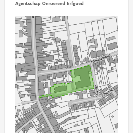
Agentschap Onroerend Erfgoed