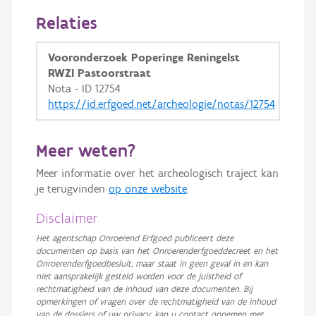
GRB-Basiskaart in grijswaarden
Relaties
Vooronderzoek Poperinge Reningelst
RWZI Pastoorstraat
Nota - ID 12754
https://id.erfgoed.net/archeologie/notas/12754
Meer weten?
Meer informatie over het archeologisch traject kan
je terugvinden
op onze website
.
Disclaimer
Het agentschap Onroerend Erfgoed publiceert deze
documenten op basis van het Onroerenderfgoeddecreet en het
Onroerenderfgoedbesluit, maar staat in geen geval in en kan
niet aansprakelijk gesteld worden voor de juistheid of
rechtmatigheid van de inhoud van deze documenten. Bij
opmerkingen of vragen over de rechtmatigheid van de inhoud
van de dossiers of uw privacy, kan u contact opnemen met