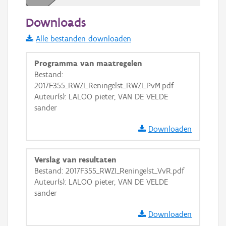
50 m
Downloads
Informatie Vlaanderen
Alle bestanden downloaden
i
Programma van maatregelen
Bestand:
2017F355_RWZI_Reningelst_RWZI_PvM.pdf
+
−
Auteur(s): LALOO pieter, VAN DE VELDE
sander
Downloaden
Verslag van resultaten
Basis Lagen
Bestand: 2017F355_RWZI_Reningelst_VvR.pdf
Auteur(s): LALOO pieter, VAN DE VELDE
OSM-Basiskaart
sander
Ortho
Downloaden
GRB-Basiskaart