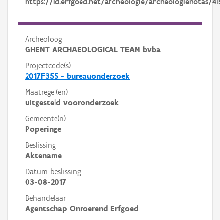
https://id.erfgoed.net/archeologie/archeologienotas/41
Archeoloog
GHENT ARCHAEOLOGICAL TEAM bvba
Projectcode(s)
2017F355 - bureauonderzoek
Maatregel(en)
uitgesteld vooronderzoek
Gemeente(n)
Poperinge
Beslissing
Aktename
Datum beslissing
03-08-2017
Behandelaar
Agentschap Onroerend Erfgoed