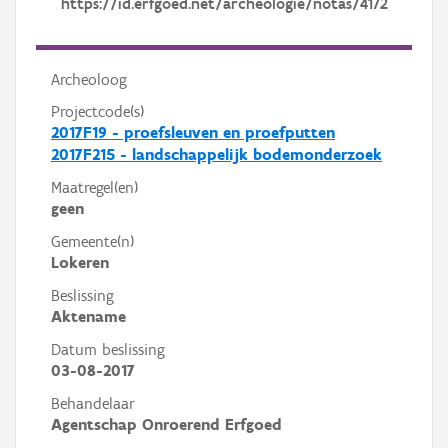
https://id.erfgoed.net/archeologie/notas/4172
Archeoloog
Projectcode(s)
2017F19 - proefsleuven en proefputten
2017F215 - landschappelijk bodemonderzoek
Maatregel(en)
geen
Gemeente(n)
Lokeren
Beslissing
Aktename
Datum beslissing
03-08-2017
Behandelaar
Agentschap Onroerend Erfgoed