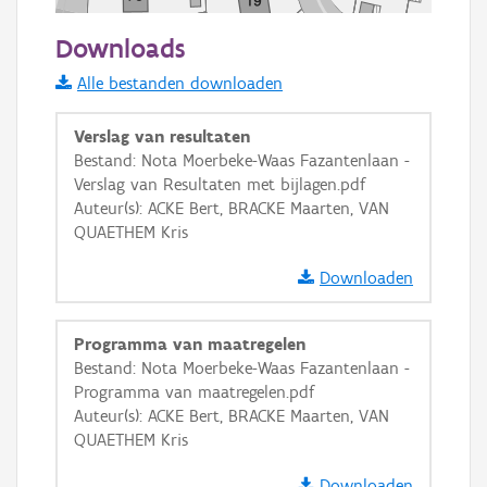
50 m
Downloads
Informatie Vlaanderen
Alle bestanden downloaden
i
Verslag van resultaten
Bestand: Nota Moerbeke-Waas Fazantenlaan -
Verslag van Resultaten met bijlagen.pdf
+
−
Auteur(s): ACKE Bert, BRACKE Maarten, VAN
QUAETHEM Kris
Downloaden
Programma van maatregelen
Basis Lagen
Bestand: Nota Moerbeke-Waas Fazantenlaan -
Programma van maatregelen.pdf
OSM-Basiskaart
Auteur(s): ACKE Bert, BRACKE Maarten, VAN
Ortho
QUAETHEM Kris
GRB-Basiskaart
Downloaden