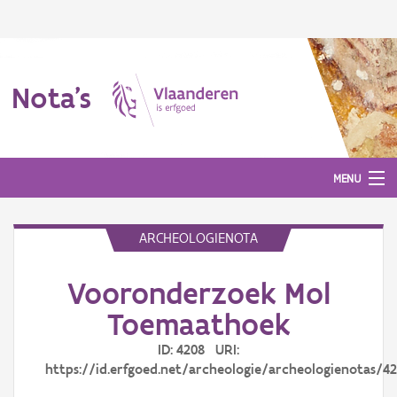
Nota's
MENU
ARCHEOLOGIENOTA
Nota's
Vooronderzoek Mol
Aanmelden
Toemaathoek
ID: 4208 URI:
https://id.erfgoed.net/archeologie/archeologienotas/4