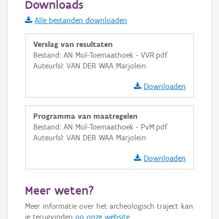
Downloads
Informatie Vlaanderen
Alle bestanden downloaden
i
Verslag van resultaten
Bestand: AN Mol-Toemaathoek - VVR.pdf
Auteur(s): VAN DER WAA Marjolein
+
−
Downloaden
Programma van maatregelen
Bestand: AN Mol-Toemaathoek - PvM.pdf
Auteur(s): VAN DER WAA Marjolein
Basis Lagen
Downloaden
OSM-Basiskaart
Ortho
Meer weten?
GRB-Basiskaart
Meer informatie over het archeologisch traject kan
GRB-Basiskaart in grijswaarden
je terugvinden
op onze website
.