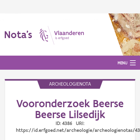
Nota's
MENU
ARCHEOLOGIENOTA
Nota's
Vooronderzoek Beerse
Aanmelden
Beerse Lilsedijk
ID: 4386 URI:
https://id.erfgoed.net/archeologie/archeologienotas/4