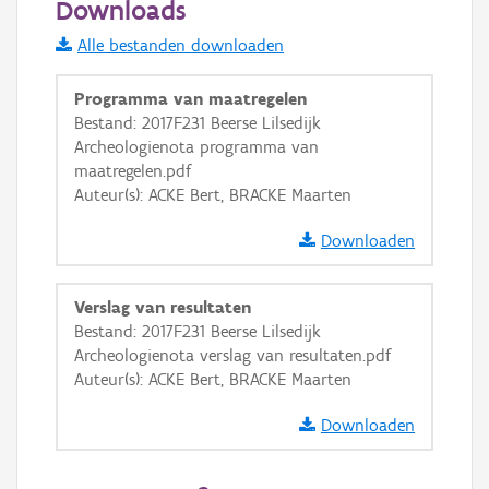
Downloads
Informatie Vlaanderen
Alle bestanden downloaden
i
Programma van maatregelen
Bestand: 2017F231 Beerse Lilsedijk
Archeologienota programma van
+
−
maatregelen.pdf
Auteur(s): ACKE Bert, BRACKE Maarten
Downloaden
Verslag van resultaten
Basis Lagen
Bestand: 2017F231 Beerse Lilsedijk
Archeologienota verslag van resultaten.pdf
OSM-Basiskaart
Auteur(s): ACKE Bert, BRACKE Maarten
Ortho
Downloaden
GRB-Basiskaart
GRB-Basiskaart in grijswaarden