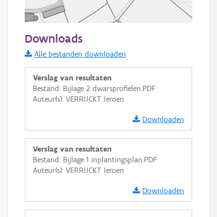
50 m
Downloads
Informatie Vlaanderen
Alle bestanden downloaden
i
Verslag van resultaten
Bestand: Bijlage 2 dwarsprofielen.PDF
Auteur(s): VERRIJCKT Jeroen
+
−
Downloaden
Verslag van resultaten
Bestand: Bijlage 1 inplantingsplan.PDF
Auteur(s): VERRIJCKT Jeroen
Basis Lagen
Downloaden
OSM-Basiskaart
Ortho