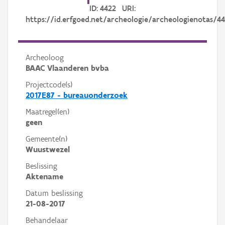
ID: 4422 URI:
https://id.erfgoed.net/archeologie/archeologienotas/4
Archeoloog
BAAC Vlaanderen bvba
Projectcode(s)
2017E87 - bureauonderzoek
Maatregel(en)
geen
Gemeente(n)
Wuustwezel
Beslissing
Aktename
Datum beslissing
21-08-2017
Behandelaar