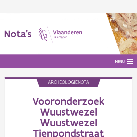
Nota's
MENU
ARCHEOLOGIENOTA
Nota's
Vooronderzoek
Aanmelden
Wuustwezel
Wuustwezel
Tienpondstraat