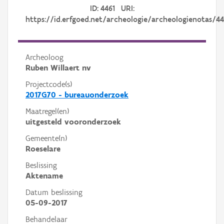
ID: 4461 URI:
https://id.erfgoed.net/archeologie/archeologienotas/44
Archeoloog
Ruben Willaert nv
Projectcode(s)
2017G70 - bureauonderzoek
Maatregel(en)
uitgesteld vooronderzoek
Gemeente(n)
Roeselare
Beslissing
Aktename
Datum beslissing
05-09-2017
Behandelaar