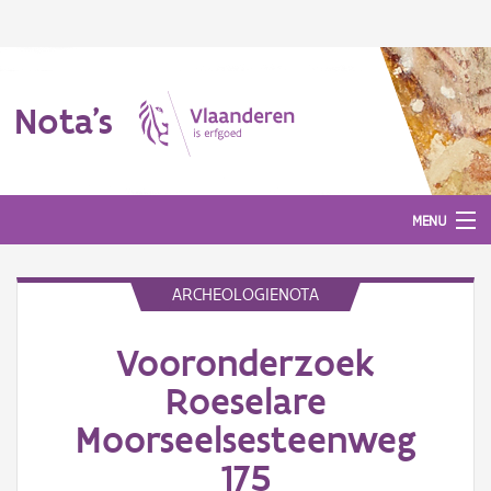
Nota's
MENU
ARCHEOLOGIENOTA
Nota's
Vooronderzoek
Aanmelden
Roeselare
Moorseelsesteenweg
175