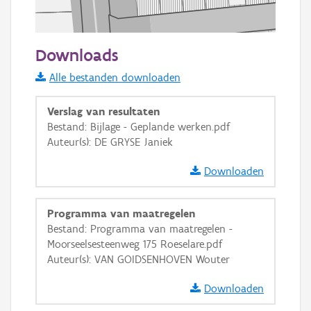
20 m
Downloads
Informatie Vlaanderen
Alle bestanden downloaden
i
Verslag van resultaten
Bestand: Bijlage - Geplande werken.pdf
Auteur(s): DE GRYSE Janiek
+
−
Downloaden
Programma van maatregelen
Bestand: Programma van maatregelen -
Moorseelsesteenweg 175 Roeselare.pdf
Basis Lagen
Auteur(s): VAN GOIDSENHOVEN Wouter
OSM-Basiskaart
Downloaden
Ortho