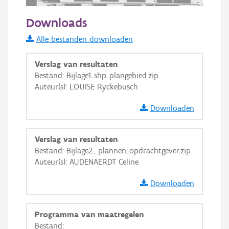
500 m
Downloads
Informatie Vlaanderen
Alle bestanden downloaden
i
Verslag van resultaten
Bestand: Bijlage1_shp_plangebied.zip
Auteur(s): LOUISE Ryckebusch
+
−
Downloaden
Verslag van resultaten
Bestand: Bijlage2_ plannen_opdrachtgever.zip
Auteur(s): AUDENAERDT Celine
Basis Lagen
Downloaden
OSM-Basiskaart
Ortho
Programma van maatregelen
GRB-Basiskaart
Bestand: