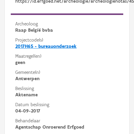
https://id.erfgoed.net/archeologie/archeologienotas/4
Archeoloog
Raap België bvba
Projectcode(s)
2017H65 - bureauonderzoek
Maatregel(en)
geen
Gemeente(n)
Antwerpen
Beslissing
Aktename
Datum beslissing
04-09-2017
Behandelaar
Agentschap Onroerend Erfgoed