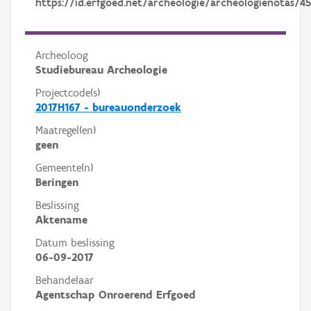
https://id.erfgoed.net/archeologie/archeologienotas/4
Archeoloog
Studiebureau Archeologie
Projectcode(s)
2017H167 - bureauonderzoek
Maatregel(en)
geen
Gemeente(n)
Beringen
Beslissing
Aktename
Datum beslissing
06-09-2017
Behandelaar
Agentschap Onroerend Erfgoed