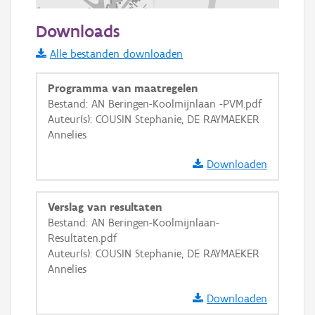
200 m
Downloads
Informatie Vlaanderen
Alle bestanden downloaden
i
Programma van maatregelen
Bestand: AN Beringen-Koolmijnlaan -PVM.pdf
Auteur(s): COUSIN Stephanie, DE RAYMAEKER
+
−
Annelies
Downloaden
Verslag van resultaten
Bestand: AN Beringen-Koolmijnlaan-
Basis Lagen
Resultaten.pdf
Auteur(s): COUSIN Stephanie, DE RAYMAEKER
OSM-Basiskaart
Annelies
Ortho
Downloaden
GRB-Basiskaart